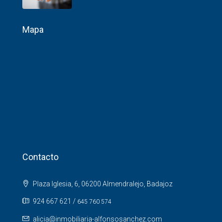
Mapa
Contacto
Plaza Iglesia, 6, 06200 Almendralejo, Badajoz
924 667 621
/
645 760 574
alicia@inmobiliaria-alfonsosanchez.com