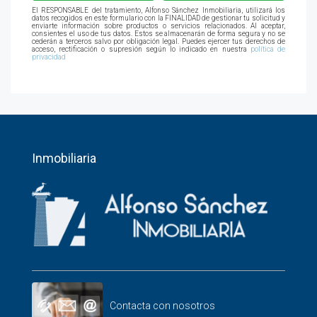
El RESPONSABLE del tratamiento, Alfonso Sánchez Inmobiliaria, utilizará los
datos recogidos en este formulario con la FINALIDAD de gestionar tu solicitud y
enviarte información sobre productos o servicios relacionados. Al aceptar,
consientes el uso de tus datos. Estos se almacenarán de forma segura y no se
cederán a terceros salvo por obligación legal. Puedes ejercer tus derechos de
acceso, rectificación o supresión según lo indicado en nuestra
política de
privacidad
Inmobiliaria
Contacta con nosotros