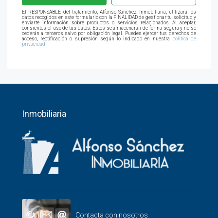
El RESPONSABLE del tratamiento, Alfonso Sánchez Inmobiliaria, utilizará los
datos recogidos en este formulario con la FINALIDAD de gestionar tu solicitud y
enviarte información sobre productos o servicios relacionados. Al aceptar,
consientes el uso de tus datos. Estos se almacenarán de forma segura y no se
cederán a terceros salvo por obligación legal. Puedes ejercer tus derechos de
acceso, rectificación o supresión según lo indicado en nuestra
política de
privacidad
Inmobiliaria
Contacta con nosotros