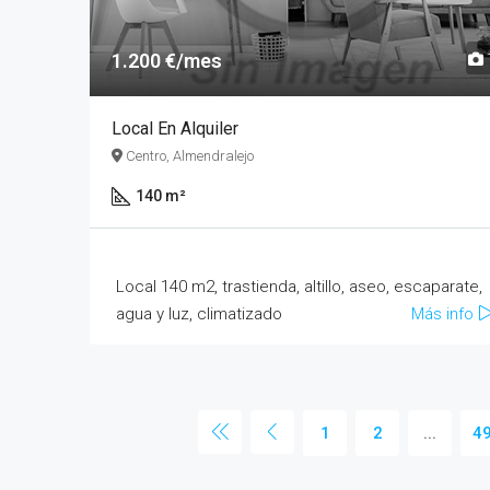
1.200 €/mes
Local En Alquiler
Centro, Almendralejo
140 m²
Local 140 m2, trastienda, altillo, aseo, escaparate,
agua y luz, climatizado
Más info
1
2
...
4