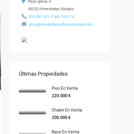
Plaza Iglesia, 6
06200 Almendralejo, Badajoz
/
924 667 621
645 760 574
alicia@inmobiliaria-alfonsosanchez.com
Últimas Propiedades
Piso En Venta
220.000 €
Chalet En Venta
200.000 €
Nave En Venta