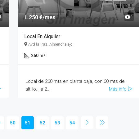
1.250 €/mes
1
1
Local En Alquiler
Avd la Paz, Almendralejo
260 m²
Local de 260 mts en planta baja, con 60 mts de
altillo.-, a 2...
Más info
9
50
51
52
53
54