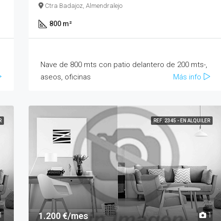
Ctra Badajoz, Almendralejo
800 m²
Nave de 800 mts con patio delantero de 200 mts-,
aseos, oficinas
Más info
R
REF. 2345 - EN ALQUILER
1.200 €/mes
1
1