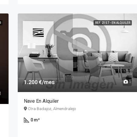
R
REF. 2157 - EN ALQUILER
1.200 €/mes
1
1
Nave En Alquiler
Ctra Badajoz, Almendralejo
0 m²