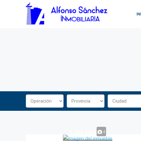
IN
1.000 €/mes
4