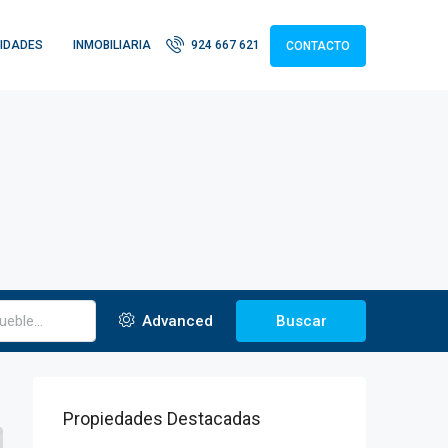
IDADES
INMOBILIARIA
924 667 621
CONTACTO
Advanced
Buscar
Propiedades Destacadas