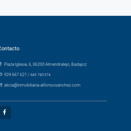
Contacto
Plaza Iglesia, 6, 06200 Almendralejo, Badajoz
924 667 621
/
645 760 574
alicia@inmobiliaria-alfonsosanchez.com