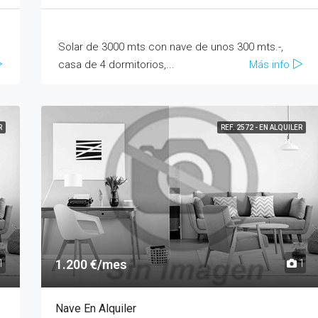
Solar de 3000 mts con nave de unos 300 mts.-,
casa de 4 dormitorios,...
Más info
R
REF. 2572 - EN ALQUILER
1.200 €/mes
1
1
Nave En Alquiler