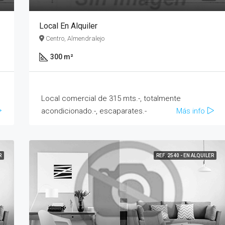
Local En Alquiler
Centro, Almendralejo
300 m²
Local comercial de 315 mts.-, totalmente
acondicionado.-, escaparates.-
Más info
R
REF. 2540 - EN ALQUILER