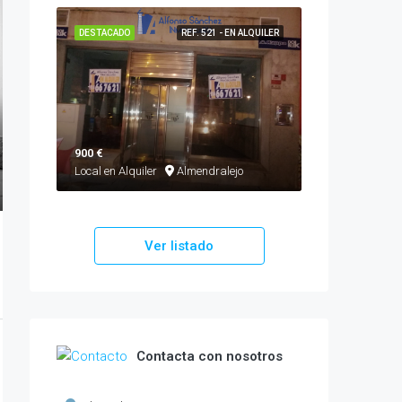
DESTACADO
REF. 521 - EN ALQUILER
900 €
Local en Alquiler
Almendralejo
Ver listado
Contacta con nosotros