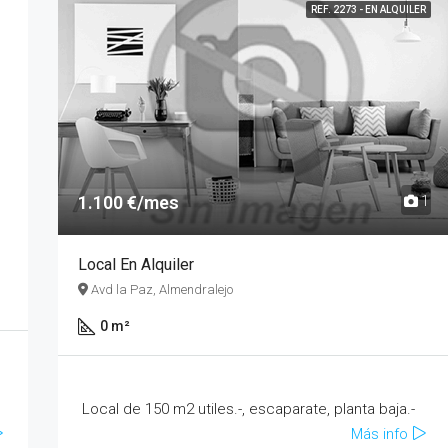
REF. 2273 - EN ALQUILER
1.100 €/mes
1
Local En Alquiler
Avd la Paz, Almendralejo
0 m²
Local de 150 m2 utiles.-, escaparate, planta baja.-
Más info