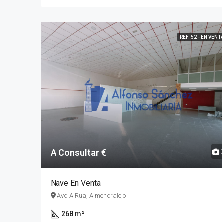
REF. 52 - EN VENT
A Consultar €
Nave En Venta
Avd A Rua, Almendralejo
268 m²