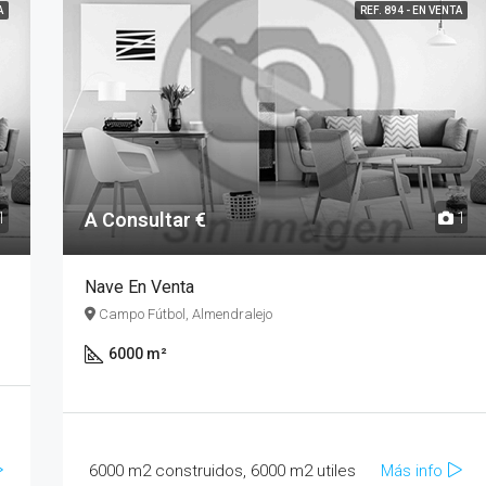
A
REF. 894 - EN VENTA
A Consultar €
1
1
Nave En Venta
Campo Fútbol, Almendralejo
6000 m²
6000 m2 construidos, 6000 m2 utiles
Más info