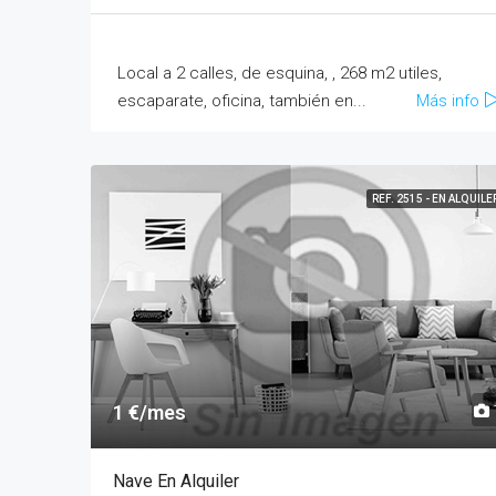
Local a 2 calles, de esquina, , 268 m2 utiles,
escaparate, oficina, también en...
Más info
REF. 2515 - EN ALQUILE
1 €/mes
Nave En Alquiler