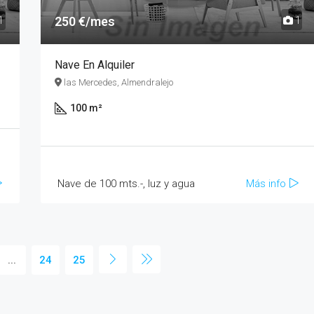
250 €/mes
1
1
Nave En Alquiler
las Mercedes, Almendralejo
100 m²
Nave de 100 mts.-, luz y agua
Más info
...
24
25