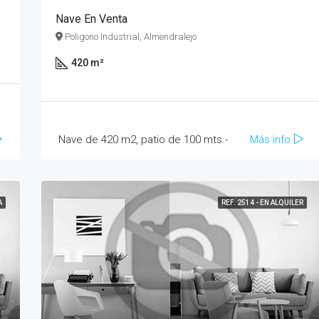
Nave En Venta
Poligono Industrial, Almendralejo
420 m²
Nave de 420 m2, patio de 100 mts.-
Más info
A
REF. 2514 - EN ALQUILER