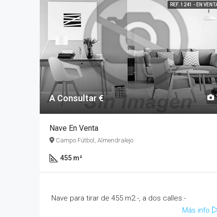
REF. 1241 - EN VENT
A Consultar €
Nave En Venta
Campo Fútbol, Almendralejo
455 m²
Nave para tirar de 455 m2.-, a dos calles.-
Más info