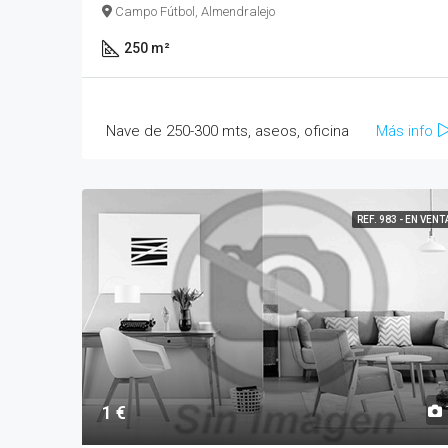
Campo Fútbol, Almendralejo
250 m²
Nave de 250-300 mts, aseos, oficina
Más info
REF. 983 - EN VENT
1 €