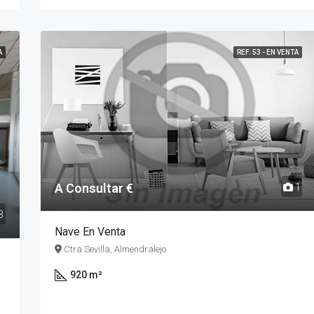
A
REF. 53 - EN VENTA
A Consultar €
1
3
Nave En Venta
Ctra Sevilla, Almendralejo
920 m²