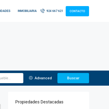
IDADES
INMOBILIARIA
924 667 621
CONTACTO
Advanced
Buscar
Propiedades Destacadas