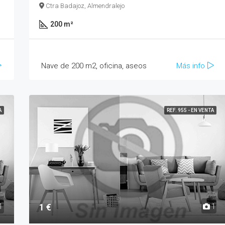
Ctra Badajoz, Almendralejo
200 m²
Nave de 200 m2, oficina, aseos
Más info
A
REF. 955 - EN VENTA
1 €
1
1