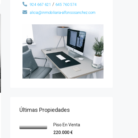
/
924 667 621
645 760 574
alicia@inmobiliaria-alfonsosanchez.com
Últimas Propiedades
Piso En Venta
220.000 €