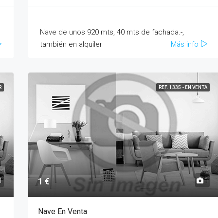
Nave de unos 920 mts, 40 mts de fachada.-,
también en alquiler
Más info
R
REF. 1335 - EN VENTA
1 €
1
1
Nave En Venta