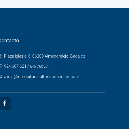
Contacto
Plaza Iglesia, 6, 06200 Almendralejo, Badajoz
924 667 621
/
645 760 574
alicia@inmobiliaria-alfonsosanchez.com