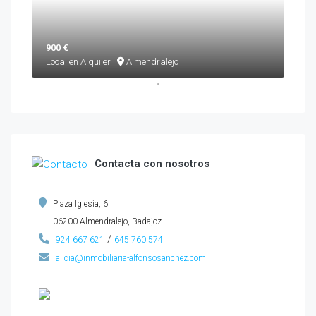
900 €
Local en Alquiler
Almendralejo
Contacta con nosotros
Plaza Iglesia, 6
06200 Almendralejo, Badajoz
/
924 667 621
645 760 574
alicia@inmobiliaria-alfonsosanchez.com