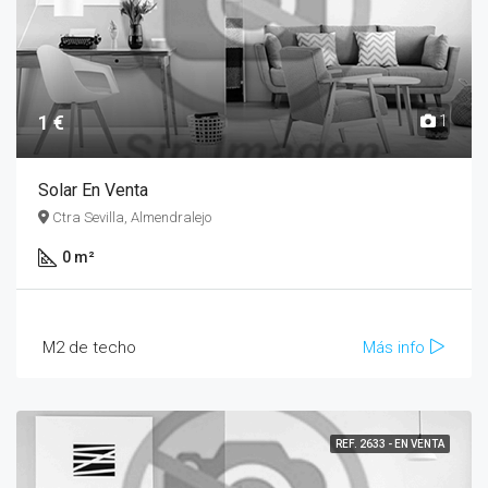
1 €
1
Solar En Venta
Ctra Sevilla, Almendralejo
0 m²
M2 de techo
Más info
REF. 2633 - EN VENTA