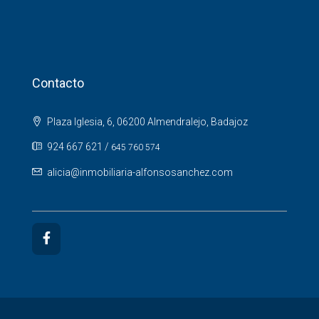
Contacto
Plaza Iglesia, 6, 06200 Almendralejo, Badajoz
924 667 621
/
645 760 574
alicia@inmobiliaria-alfonsosanchez.com