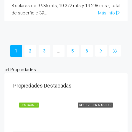
3 solares de 9.936 mts, 10.372 mts y 19.298 mts.-, total
de superficie 39....
Más info
1
2
3
...
5
6
54 Propiedades
Propiedades Destacadas
DESTACADO
REF. 521 - EN ALQUILER