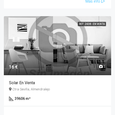
Más info
REF. 2438 - EN VENTA
16 €
1
Solar En Venta
Ctra Sevilla, Almendralejo
39606 m²