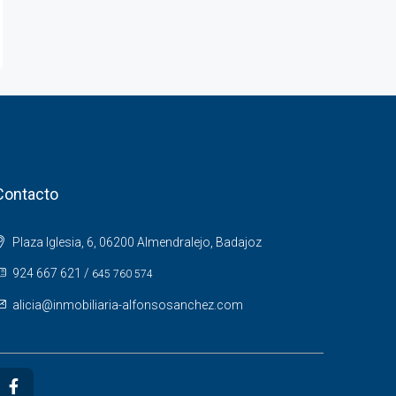
Contacto
Plaza Iglesia, 6, 06200 Almendralejo, Badajoz
924 667 621
/
645 760 574
alicia@inmobiliaria-alfonsosanchez.com