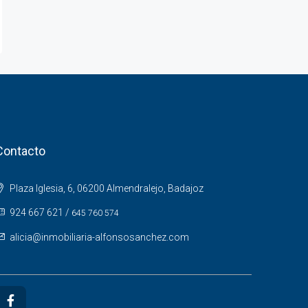
Contacto
Plaza Iglesia, 6, 06200 Almendralejo, Badajoz
924 667 621
/
645 760 574
alicia@inmobiliaria-alfonsosanchez.com